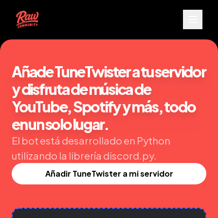
Añade TuneTwister a tu servidor
y disfruta de música de
YouTube, Spotify y más, todo
en un solo lugar.
El bot está desarrollado en Python
utilizando la librería discord.py.
Añadir TuneTwister a mi servidor